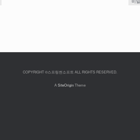
비밀
COPYRIGHT ©스프링썬소프트 ALL RIGHTS RESERVED.
A
SiteOrigin
Theme